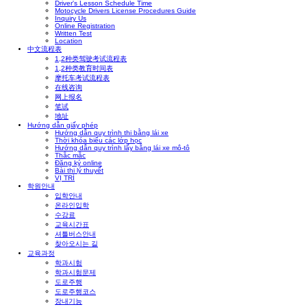
Driver's Lesson Schedule Time
Motocycle Drivers License Procedures Guide
Inquiry Us
Online Registration
Written Test
Location
中文流程表
1,2种类驾驶考试流程表
1,2种类教育时间表
摩托车考试流程表
在线咨询
网上报名
笔试
地址
Hướng dẫn giấy phép
Hướng dẫn quy trình thi bằng lái xe
Thời khóa biểu các lớp học
Hướng dẫn quy trình lấy bằng lái xe mô-tô
Thắc mắc
Đăng ký online
Bài thi lý thuyết
VỊ TRÍ
학원안내
입학안내
온라인입학
수강료
교육시간표
셔틀버스안내
찾아오시는 길
교육과정
학과시험
학과시험문제
도로주행
도로주행코스
장내기능