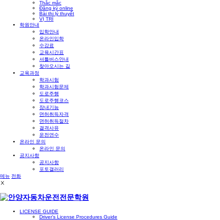
Thắc mắc
Đăng ký online
Bài thi lý thuyết
VỊ TRÍ
학원안내
입학안내
온라인입학
수강료
교육시간표
셔틀버스안내
찾아오시는 길
교육과정
학과시험
학과시험문제
도로주행
도로주행코스
장내기능
면허취득자격
면허취득절차
결격사유
운전연수
온라인 문의
온라인 문의
공지사항
공지사항
포토갤러리
메뉴
전화
Ⅹ
LICENSE GUIDE
Driver's License Procedures Guide