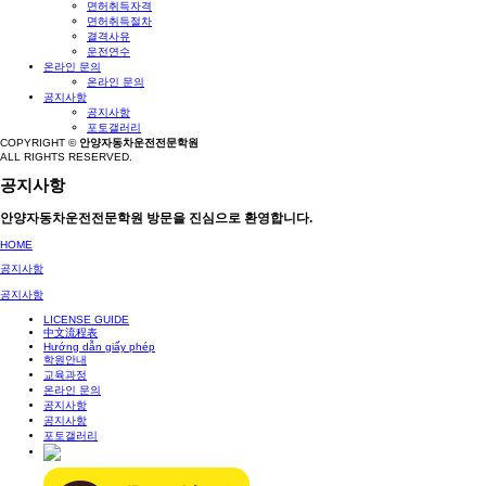
면허취득자격
면허취득절차
결격사유
운전연수
온라인 문의
온라인 문의
공지사항
공지사항
포토갤러리
COPYRIGHT ©
안양자동차운전전문학원
ALL RIGHTS RESERVED.
공지사항
안양자동차운전전문학원 방문을 진심으로 환영합니다.
HOME
공지사항
공지사항
LICENSE GUIDE
中文流程表
Hướng dẫn giấy phép
학원안내
교육과정
온라인 문의
공지사항
공지사항
포토갤러리