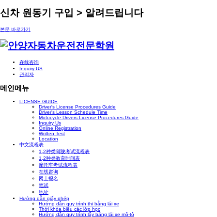
신차 원동기 구입 > 알려드립니다
본문 바로가기
在线咨询
Inquiry US
관리자
메인메뉴
LICENSE GUIDE
Driver's License Procedures Guide
Driver's Lesson Schedule Time
Motocycle Drivers License Procedures Guide
Inquiry Us
Online Registration
Written Test
Location
中文流程表
1,2种类驾驶考试流程表
1,2种类教育时间表
摩托车考试流程表
在线咨询
网上报名
笔试
地址
Hướng dẫn giấy phép
Hướng dẫn quy trình thi bằng lái xe
Thời khóa biểu các lớp học
Hướng dẫn quy trình lấy bằng lái xe mô-tô