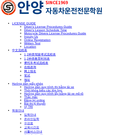
LICENSE GUIDE
Driver's License Procedures Guide
Driver's Lesson Schedule Time
Motocycle Drivers License Procedures Guide
Inquiry Us
Online Registration
Written Test
Location
中文流程表
1,2种类驾驶考试流程表
1,2种类教育时间表
摩托车考试流程表
在线咨询
网上报名
笔试
地址
Hướng dẫn giấy phép
Hướng dẫn quy trình thi bằng lái xe
Thời khóa biểu các lớp học
Hướng dẫn quy trình lấy bằng lái xe mô-tô
Thắc mắc
Đăng ký online
Bài thi lý thuyết
VỊ TRÍ
학원안내
입학안내
온라인입학
수강료
교육시간표
셔틀버스안내