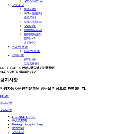
찾아오시는 길
교육과정
학과시험
학과시험문제
도로주행
도로주행코스
장내기능
면허취득자격
면허취득절차
결격사유
운전연수
온라인 문의
온라인 문의
공지사항
공지사항
포토갤러리
COPYRIGHT ©
안양자동차운전전문학원
ALL RIGHTS RESERVED.
공지사항
안양자동차운전전문학원 방문을 진심으로 환영합니다.
HOME
공지사항
공지사항
LICENSE GUIDE
中文流程表
Hướng dẫn giấy phép
학원안내
교육과정