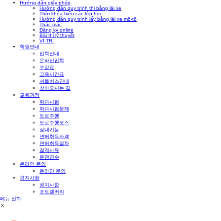
Hướng dẫn giấy phép
Hướng dẫn quy trình thi bằng lái xe
Thời khóa biểu các lớp học
Hướng dẫn quy trình lấy bằng lái xe mô-tô
Thắc mắc
Đăng ký online
Bài thi lý thuyết
VỊ TRÍ
학원안내
입학안내
온라인입학
수강료
교육시간표
셔틀버스안내
찾아오시는 길
교육과정
학과시험
학과시험문제
도로주행
도로주행코스
장내기능
면허취득자격
면허취득절차
결격사유
운전연수
온라인 문의
온라인 문의
공지사항
공지사항
포토갤러리
메뉴
전화
Ⅹ