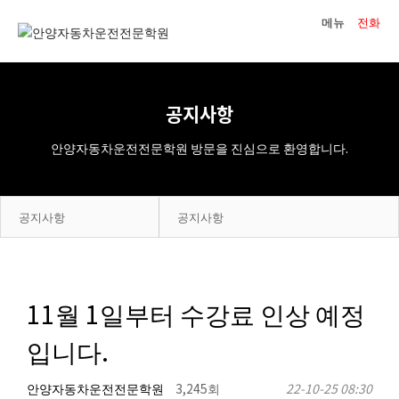
메뉴
전화
공지사항
안양자동차운전전문학원 방문을 진심으로 환영합니다.
공지사항
공지사항
LICENSE GUIDE
공지사항
中文流程表
포토갤러리
Hướng dẫn giấy phép
11월 1일부터 수강료 인상 예정
학원안내
입니다.
교육과정
온라인 문의
안양자동차운전전문학원
3,245회
22-10-25 08:30