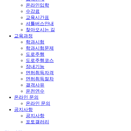
온라인입학
수강료
교육시간표
셔틀버스안내
찾아오시는 길
교육과정
학과시험
학과시험문제
도로주행
도로주행코스
장내기능
면허취득자격
면허취득절차
결격사유
운전연수
온라인 문의
온라인 문의
공지사항
공지사항
포토갤러리