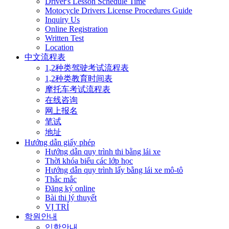
Driver's Lesson Schedule Time
Motocycle Drivers License Procedures Guide
Inquiry Us
Online Registration
Written Test
Location
中文流程表
1,2种类驾驶考试流程表
1,2种类教育时间表
摩托车考试流程表
在线咨询
网上报名
笔试
地址
Hướng dẫn giấy phép
Hướng dẫn quy trình thi bằng lái xe
Thời khóa biểu các lớp học
Hướng dẫn quy trình lấy bằng lái xe mô-tô
Thắc mắc
Đăng ký online
Bài thi lý thuyết
VỊ TRÍ
학원안내
입학안내