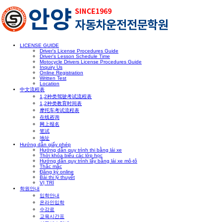
LICENSE GUIDE
Driver's License Procedures Guide
Driver's Lesson Schedule Time
Motocycle Drivers License Procedures Guide
Inquiry Us
Online Registration
Written Test
Location
中文流程表
1,2种类驾驶考试流程表
1,2种类教育时间表
摩托车考试流程表
在线咨询
网上报名
笔试
地址
Hướng dẫn giấy phép
Hướng dẫn quy trình thi bằng lái xe
Thời khóa biểu các lớp học
Hướng dẫn quy trình lấy bằng lái xe mô-tô
Thắc mắc
Đăng ký online
Bài thi lý thuyết
VỊ TRÍ
학원안내
입학안내
온라인입학
수강료
교육시간표