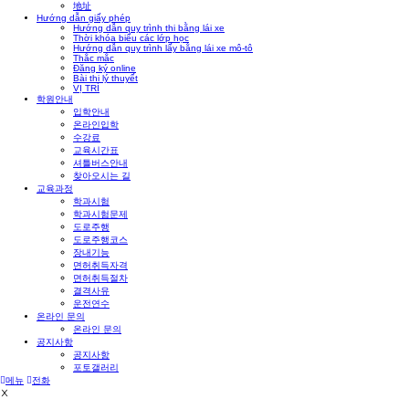
地址
Hướng dẫn giấy phép
Hướng dẫn quy trình thi bằng lái xe
Thời khóa biểu các lớp học
Hướng dẫn quy trình lấy bằng lái xe mô-tô
Thắc mắc
Đăng ký online
Bài thi lý thuyết
VỊ TRÍ
학원안내
입학안내
온라인입학
수강료
교육시간표
셔틀버스안내
찾아오시는 길
교육과정
학과시험
학과시험문제
도로주행
도로주행코스
장내기능
면허취득자격
면허취득절차
결격사유
운전연수
온라인 문의
온라인 문의
공지사항
공지사항
포토갤러리
메뉴
전화
Ⅹ