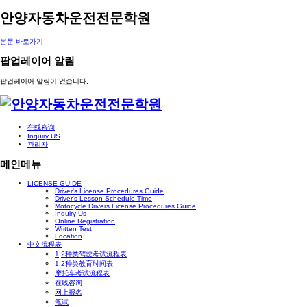
안양자동차운전전문학원
본문 바로가기
팝업레이어 알림
팝업레이어 알림이 없습니다.
在线咨询
Inquiry US
관리자
메인메뉴
LICENSE GUIDE
Driver's License Procedures Guide
Driver's Lesson Schedule Time
Motocycle Drivers License Procedures Guide
Inquiry Us
Online Registration
Written Test
Location
中文流程表
1,2种类驾驶考试流程表
1,2种类教育时间表
摩托车考试流程表
在线咨询
网上报名
笔试