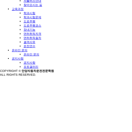
셔틀버스안내
찾아오시는 길
교육과정
학과시험
학과시험문제
도로주행
도로주행코스
장내기능
면허취득자격
면허취득절차
결격사유
운전연수
온라인 문의
온라인 문의
공지사항
공지사항
포토갤러리
COPYRIGHT ©
안양자동차운전전문학원
ALL RIGHTS RESERVED.