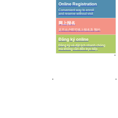
Online Registration
Convenient way to enroll
and reserve without visit
网上报名
足不出户即可线上报名及 预约
Đăng ký online
Đăng ký và đặt lịch nhanh chóng
mà không cần đến trực tiếp
1종 대형