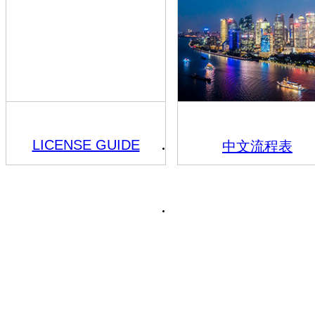
LICENSE GUIDE
中文流程表
1종보통(자동,수동)
2종 소형, 원동기
2종보통(자동,수동)